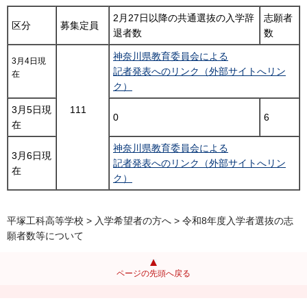
2月27日以降の共通選抜の入学辞
志願者
区分
募集定員
退者数
数
神奈川県教育委員会による
3月4日現
記者発表へのリンク（外部サイトへリン
在
ク）
3月5日現
111
0
6
在
神奈川県教育委員会による
3月6日現
記者発表へのリンク（外部サイトへリン
在
ク）
平塚工科高等学校
>
入学希望者の方へ
> 令和8年度入学者選抜の志
願者数等について
ページの先頭へ戻る