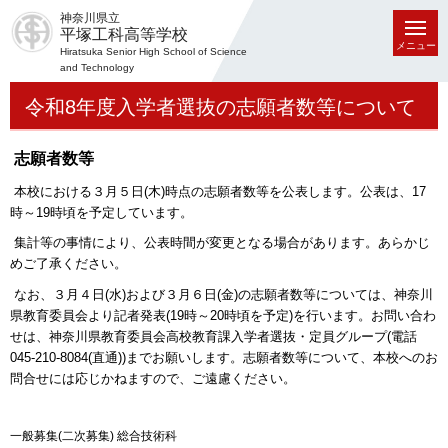
神奈川県立
平塚工科高等学校
メニュー
Hiratsuka Senior High School of Science
and Technology
令和8年度入学者選抜の志願者数等について
志願者数等
本校における３月５日(木)時点の志願者数等を公表します。公表は、17
時～19時頃を予定しています。
集計等の事情により、公表時間が変更となる場合があります。あらかじ
めご了承ください。
なお、３月４日(水)および３月６日(金)の志願者数等については、神奈川
県教育委員会より記者発表(19時～20時頃を予定)を行います。お問い合わ
せは、神奈川県教育委員会高校教育課入学者選抜・定員グループ(電話
045-210-8084(直通))までお願いします。志願者数等について、本校へのお
問合せには応じかねますので、ご遠慮ください。
一般募集(二次募集) 総合技術科