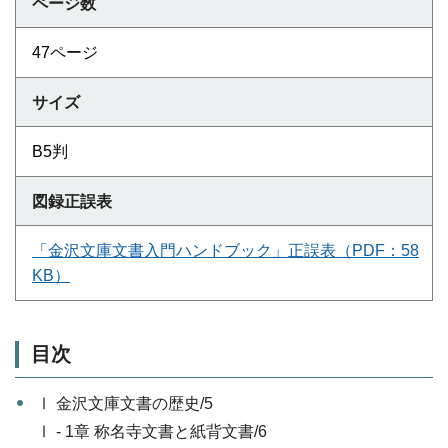
ページ数
47ページ
サイズ
B5判
図録正誤表
「金沢文庫文書入門ハンドブック」正誤表（PDF：58
KB）
目次
Ⅰ 金沢文庫文書の歴史/5
Ⅰ - 1章 称名寺文書と紙背文書/6