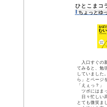
ひとこまコ
ちょっとゆ
入口すぐの新
てみると、勉
していました
ら」とページ
「えぇっ？」
ツボにはまっ
日々忙しい高
とても微笑ま