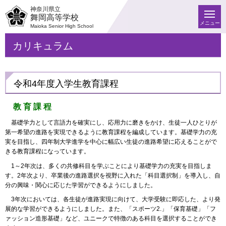
神奈川県立
舞岡高等学校
メニュー
Maioka Senior High School
カリキュラム
令和4年度入学生教育課程
教 育 課 程
基礎学力として言語力を確実にし、応用力に磨きをかけ、生徒一人ひとりが
第一希望の進路を実現できるように教育課程を編成しています。基礎学力の充
実を目指し、四年制大学進学を中心に幅広い生徒の進路希望に応えることがで
きる教育課程になっています。
1～2年次は、多くの共修科目を学ぶことにより基礎学力の充実を目指しま
す。2年次より、卒業後の進路選択を視野に入れた「科目選択制」を導入し、自
分の興味・関心に応じた学習ができるようにしました。
3年次においては、各生徒が進路実現に向けて、大学受験に即応した、より発
展的な学習ができるようにしました。また、「スポーツ2.」「保育基礎」「フ
ァッション造形基礎」など、ユニークで特徴のある科目を選択することができ