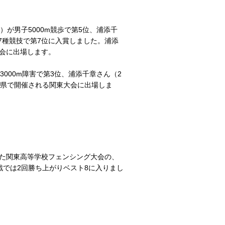
が男子5000m競歩で第5位、浦添千
子7種競技で第7位に入賞しました。浦添
大会に出場します。
000m障害で第3位、浦添千章さん（2
山梨県で開催される関東大会に出場しま
れた関東高等学校フェンシング大会の、
では2回勝ち上がりベスト8に入りまし