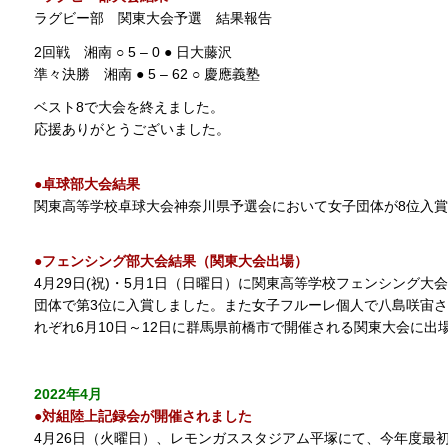
ラグビー部 関東大会予選 結果報告
2回戦 湘南 ○ 5 – 0 ● 日大藤沢
準々決勝 湘南 ● 5 – 62 ○ 慶應義塾
ベスト8で大会を終えました。
応援ありがとうございました。
●卓球部大会結果
関東高等学校卓球大会神奈川県予選会において女子団体が8位入
●フェンシング部大会結果（関東大会出場）
4月29日(祝)・5月1日（日曜日）に関東高等学校フェンシング
団体で第3位に入賞しました。また女子フルーレ個人で八島咲宙さ
れぞれ6月10日～12日に群馬県前橋市で開催される関東大会に出
2022年4月
●対組陸上記録会が開催されました
4月26日（火曜日）、レモンガススタジアム平塚にて、今年度最