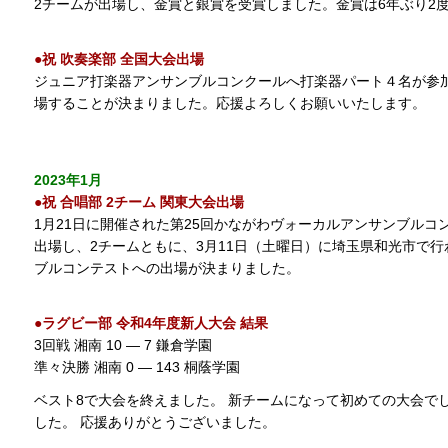
2チームが出場し、金賞と銀賞を受賞しました。金賞は6年ぶり2
●祝 吹奏楽部 全国大会出場
ジュニア打楽器アンサンブルコンクールへ打楽器パート４名が参
場することが決まりました。応援よろしくお願いいたします。
2023年1月
●祝 合唱部 2チーム 関東大会出場
1月21日に開催された第25回かながわヴォーカルアンサンブルコ
出場し、2チームともに、3月11日（土曜日）に埼玉県和光市で行
ブルコンテストへの出場が決まりました。
●ラグビー部 令和4年度新人大会 結果
3回戦 湘南 10 ― 7 鎌倉学園
準々決勝 湘南 0 ― 143 桐蔭学園
ベスト8で大会を終えました。 新チームになって初めての大会で
した。 応援ありがとうございました。