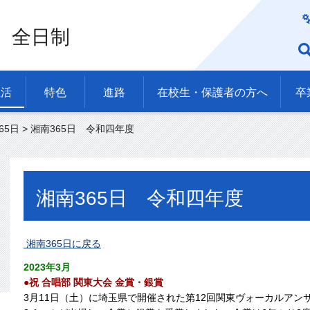
 全日制
生活
特色
進路
在校生・保護者の方へ
卒
65日
> 湘南365日 令和四年度
湘南365日 令和四年度
湘南365日に戻る
2023年3月
●祝 合唱部 関東大会 金賞・銀賞
3月11日（土）に埼玉県で開催された第12回関東ヴォーカルア