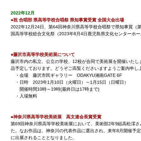
2022年12月
●
祝 合唱部 県高等学校合唱祭 県知事賞受賞 全国大会出場
2022年12月24日、第64回神奈川県高等学校合唱祭で県知事賞（
国高等学校総合文化祭（2023年8月4日鹿児島県文化センターホ
●藤沢市高等学校美術展について
藤沢市内の私立、公立の学校、12校が合同で美術展を開催いたし
品予定しております。どうぞご高覧くださいますようご案内申し
・会場 藤沢市民ギャラリー ODAKYU湘南GATE 6F
・日時 2023年1月10日（火曜日）～1月15日（日曜日）
開催時間10時～19時(最終日は17時まで)
・入場無料
●神奈川県高等学校美術展 高文連会長賞受賞
第69回神奈川県高等学校美術展において、美術部2年9組高松澪
た。なお作品は、神奈川の代表作品に選出され、来年8月開催予
に出展されることとなりました。