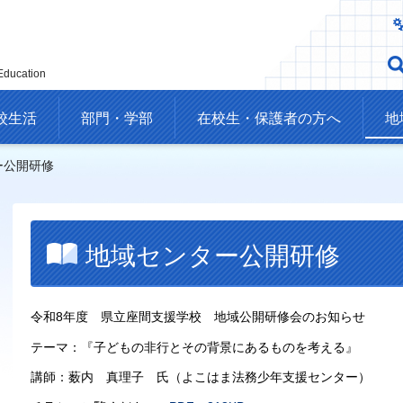
Education
校生活
部門・学部
在校生・保護者の方へ
地
ー公開研修
地域センター公開研修
令和8年度 県立座間支援学校 地域公開研修会のお知らせ
テーマ：『子どもの非行とその背景にあるものを考える』
講師：薮内 真理子 氏（よこはま法務少年支援センター）