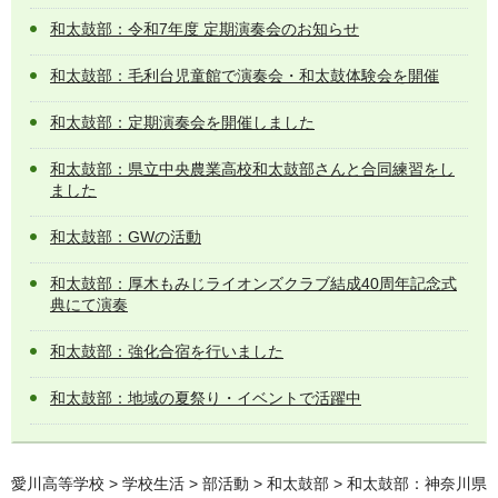
和太鼓部：令和7年度 定期演奏会のお知らせ
和太鼓部：毛利台児童館で演奏会・和太鼓体験会を開催
和太鼓部：定期演奏会を開催しました
和太鼓部：県立中央農業高校和太鼓部さんと合同練習をし
ました
和太鼓部：GWの活動
和太鼓部：厚木もみじライオンズクラブ結成40周年記念式
典にて演奏
和太鼓部：強化合宿を行いました
和太鼓部：地域の夏祭り・イベントで活躍中
愛川高等学校
>
学校生活
>
部活動
>
和太鼓部
> 和太鼓部：神奈川県