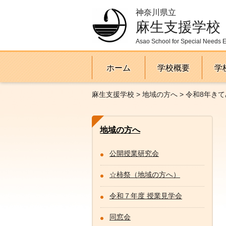
神奈川県立
麻生支援学校
Asao School for Special Needs 
ホーム
学校概要
学
麻生支援学校
>
地域の方へ
> 令和8年き
地域の方へ
公開授業研究会
☆柿祭（地域の方へ）
令和７年度 授業見学会
同窓会