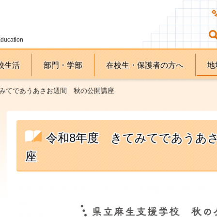
Education
校生活
部門・学部
在校生・保護者の方へ
地
てみてであうあさお週間 秋の公開講座
令和8年度 きてみてであうあ
座