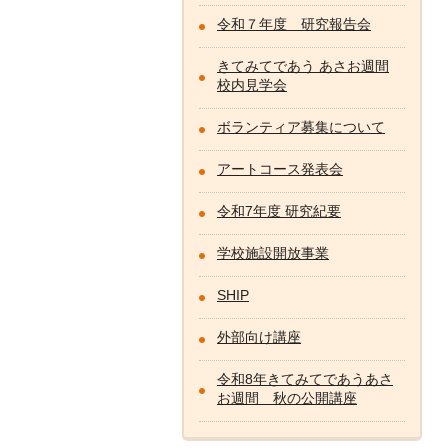
令和７年度 研究報告会
きてみてであう あさお週間
校内見学会
ボランティア募集について
アートコース発表会
令和7年度 研究紀要
学校施設開放事業
SHIP
外部向け講座
令和8年きてみてであうあさ
お週間 秋の公開講座