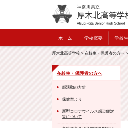
神奈川県立
厚木北高等学
Atsugi-Kita Senior High School
ホーム
学校概要
学校
厚木北高等学校
>
在校生・保護者の方へ
在校生・保護者の方へ
部活動の方針
保健室より
新型コロナウイルス感染症対
策について