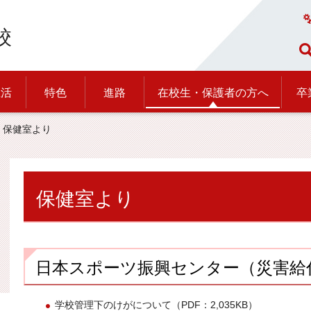
校
生活
特色
進路
在校生・保護者の方へ
卒
> 保健室より
保健室より
日本スポーツ振興センター（災害給
学校管理下のけがについて（PDF：2,035KB）