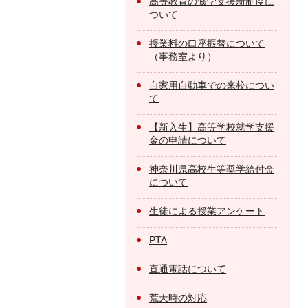
高等教育の修学支援新制度に
ついて
授業料の口座振替について
（事務室より）
自家用自動車での来校につい
て
【新入生】高等学校就学支援
金の申請について
神奈川県高校生等奨学給付金
について
生徒による授業アンケート
PTA
直通電話について
荒天時の対応