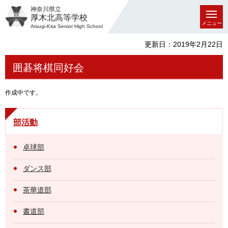
神奈川県立
厚木北高等学校
メニュー
Atsugi-Kita Senior High School
更新日：2019年2月22日
囲碁将棋同好会
作成中です。
部活動
卓球部
ダンス部
茶華道部
書道部