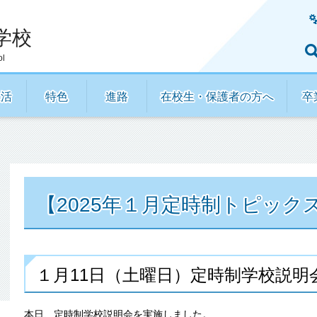
学校
ol
生活
特色
進路
在校生・保護者の方へ
卒
【2025年１月定時制トピック
１月11日（土曜日）定時制学校説明
本日、定時制学校説明会を実施しました。