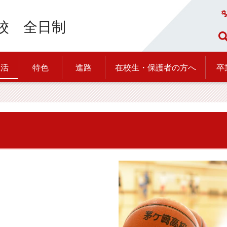
校 全日制
生活
特色
進路
在校生・保護者の方へ
卒