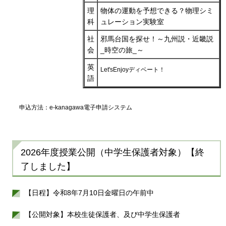
理
物体の運動を予想できる？物理シミ
科
ュレーション実験室
社
邪馬台国を探せ！～九州説・近畿説
会
_時空の旅_～
英
Let'sEnjoyディベート！
語
申込方法：e-kanagawa電子申請システム
2026年度授業公開（中学生保護者対象）【終
了しました】
【日程】令和8年7月10日金曜日の午前中
【公開対象】本校生徒保護者、及び中学生保護者