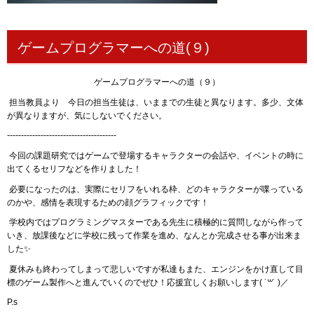
ゲームプログラマーへの道(９)
ゲームプログラマーへの道（９）
担当教員より 今日の担当生徒は、いままでの生徒と異なります。多少、文体
が異なりますが、気にしないでください。
‐‐‐‐‐‐‐‐‐‐‐‐‐‐‐‐‐‐‐‐‐‐‐‐‐‐‐‐‐‐‐‐‐‐‐‐‐‐‐
今回の課題研究ではゲームで登場するキャラクターの会話や、イベントの時に
出てくるセリフなどを作りました！
必要になったのは、実際にセリフをいれる枠、どのキャラクターが喋っている
のかや、感情を表現するための顔グラフィックです！
学校内ではプログラミングマスターである先生に積極的に質問しながら作って
いき、放課後などに学校に残って作業を進め、なんとか完成させる事が出来ま
した✨
夏休みも終わってしまって悲しいですが私達もまた、エンジンをかけ直して目
標のゲーム製作へと進んでいくのでぜひ！応援宜しくお願いします( ˙꒳​˙ )／
P.s