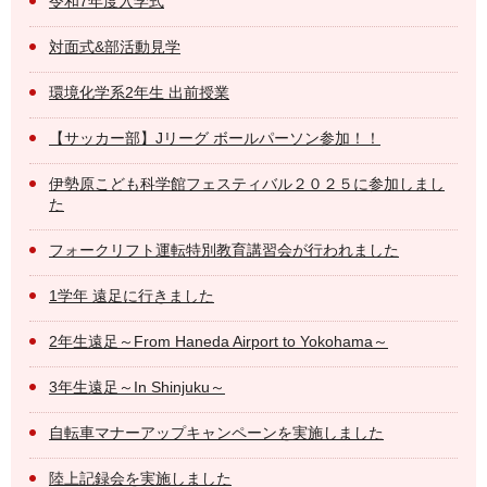
令和7年度入学式
対面式&部活動見学
環境化学系2年生 出前授業
【サッカー部】Jリーグ ボールパーソン参加！！
伊勢原こども科学館フェスティバル２０２５に参加しまし
た
フォークリフト運転特別教育講習会が行われました
1学年 遠足に行きました
2年生遠足～From Haneda Airport to Yokohama～
3年生遠足～In Shinjuku～
自転車マナーアップキャンペーンを実施しました
陸上記録会を実施しました