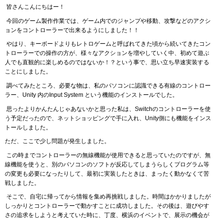
皆さんこんにちはー！
今回のゲーム製作作業では、ゲーム内でのジャンプや移動、攻撃などのアクシ
ョンをコントローラーで出来るようにしました！！
やはり、キーボードよりもレトロゲームと呼ばれてきた頃から続いてきたコン
トローラーでの操作の方が、様々なアクションを増やしていく中、初めて遊ぶ
人でも直観的に楽しめるのではないか！？という事で、思い立ち早速実装する
ことにしました。
調べてみたところ、必要な物は、私のパソコンに認識できる有線のコントロー
ラー、Unity 内のInput System という機能のインストールでした。
思ったよりかんたんじゃあないかと思った私は、Switchのコントローラーを使
う予定だったので、ネットショッピングで手に入れ、Unity側にも機能をインス
トールしました。
ただ、ここで少し問題が発生しました。
この時までコントローラーの無線機能が使用できると思っていたのですが、無
線機能を使うと、別のパソコンのソフトが反応してしまうらしくプログラム等
の変更も必要になったりして、最初に実装したときは、まったく動かなくて苦
戦しました。
そこで、自宅に帰ってから情報を集め再挑戦しました。時間はかかりましたが
しっかりとコントローラーで動かすことに成功しました。その後は、遊びやす
さの追求をしようと考えていた時に、丁度、横浜のイベントで、展示の機会が