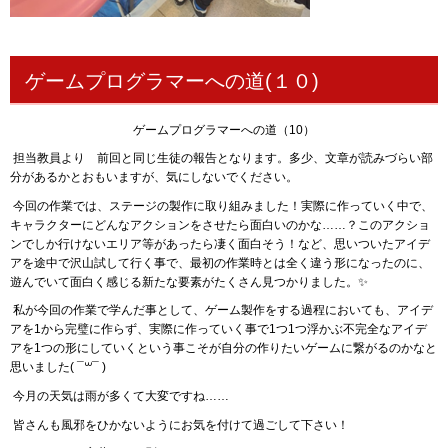
ゲームプログラマーへの道(１０)
ゲームプログラマーへの道（10）
担当教員より 前回と同じ生徒の報告となります。多少、文章が読みづらい部
分があるかとおもいますが、気にしないでください。
今回の作業では、ステージの製作に取り組みました！実際に作っていく中で、
キャラクターにどんなアクションをさせたら面白いのかな……？このアクショ
ンでしか行けないエリア等があったら凄く面白そう！など、思いついたアイデ
アを途中で沢山試して行く事で、最初の作業時とは全く違う形になったのに、
遊んでいて面白く感じる新たな要素がたくさん見つかりました。✨
私が今回の作業で学んだ事として、ゲーム製作をする過程においても、アイデ
アを1から完璧に作らず、実際に作っていく事で1つ1つ浮かぶ不完全なアイデ
アを1つの形にしていくという事こそが自分の作りたいゲームに繋がるのかなと
思いました( ¯꒳¯ )
今月の天気は雨が多くて大変ですね……
皆さんも風邪をひかないようにお気を付けて過ごして下さい！