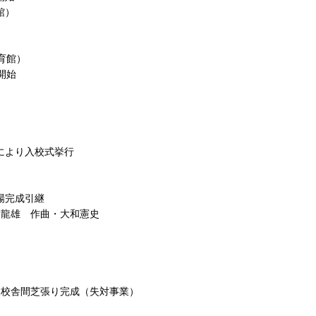
館）
育館）
開始
席により入校式挙行
場完成引継
宮龍雄 作曲・大和憲史
舗装校舎間芝張り完成（失対事業）