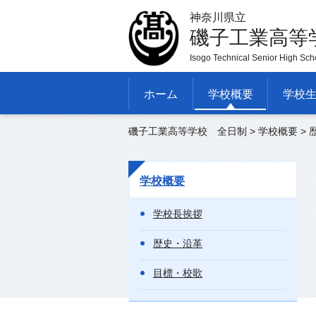
神奈川県立
磯子工業高等
Isogo Technical Senior High Sch
ホーム
学校概要
学校
磯子工業高等学校 全日制
>
学校概要
> 
学校概要
学校長挨拶
歴史・沿革
目標・校歌