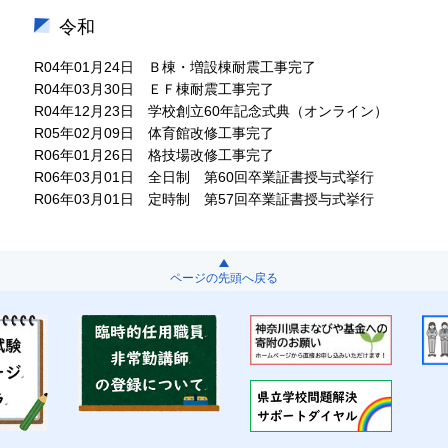
令和
R04年01月24日 Ｂ棟・増設棟耐震工事完了
R04年03月30日 ＥＦ棟耐震工事完了
R04年12月23日 学校創立60年記念式典（オンライン）
R05年02月09日 体育館改修工事完了
R06年01月26日 格技場改修工事完了
R06年03月01日 全日制 第60回卒業証書授与式挙行
R06年03月01日 定時制 第57回卒業証書授与式挙行
ページの先頭へ戻る