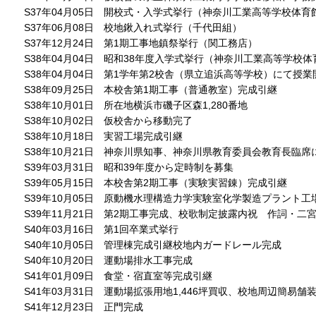
S37年04月05日 開校式・入学式挙行（神奈川工業高等学校体育
S37年06月08日 校地鍬入れ式挙行（千代田組）
S37年12月24日 第1期工事地鎮祭挙行（関工務店）
S38年04月04日 昭和38年度入学式挙行（神奈川工業高等学校体
S38年04月04日 第1学年第2校舎（県立追浜高等学校）にて授業
S38年09月25日 本校舎第1期工事（普通教室）完成引継
S38年10月01日 所在地横浜市磯子区森1,280番地
S38年10月02日 仮校舎から移動完了
S38年10月18日 実習工場完成引継
S38年10月21日 神奈川県知事、神奈川県教育委員会教育長臨
S39年03月31日 昭和39年度から定時制を募集
S39年05月15日 本校舎第2期工事（実験実習錬）完成引継
S39年10月05日 原動機水理構造力学実験室化学製造プラント工
S39年11月21日 第2期工事完成、校歌制定披露内祝 作詞・二
S40年03月16日 第1回卒業式挙行
S40年10月05日 管理棟完成引継校地内ガードレール完成
S40年10月20日 運動場排水工事完成
S41年01月09日 食堂・宿直室等完成引継
S41年03月31日 運動場拡張用地1,446坪買収、校地周辺簡易
S41年12月23日 正門完成