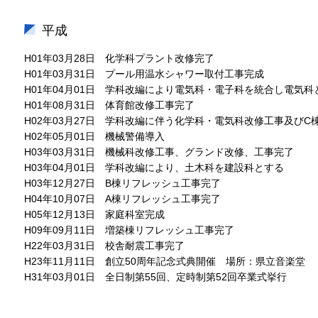
平成
H01年03月28日 化学科プラント改修完了
H01年03月31日 プール用温水シャワー取付工事完成
H01年04月01日 学科改編により電気科・電子科を統合し電気科
H01年08月31日 体育館改修工事完了
H02年03月27日 学科改編に伴う化学科・電気科改修工事及び
H02年05月01日 機械警備導入
H03年03月31日 機械科改修工事、グランド改修、工事完了
H03年04月01日 学科改編により、土木科を建設科とする
H03年12月27日 B棟リフレッシュ工事完了
H04年10月07日 A棟リフレッシュ工事完了
H05年12月13日 家庭科室完成
H09年09月11日 増築棟リフレッシュ工事完了
H22年03月31日 校舎耐震工事完了
H23年11月11日 創立50周年記念式典開催 場所：県立音楽堂
H31年03月01日 全日制第55回、定時制第52回卒業式挙行