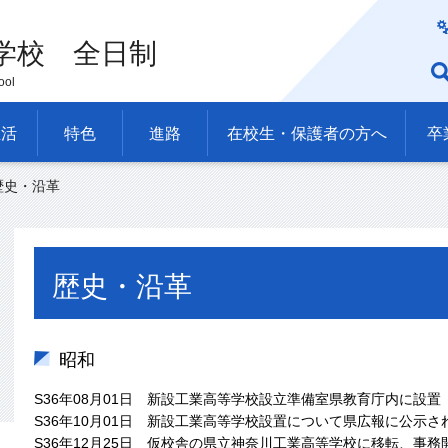
学校 全日制
ool
生活
特色
進路
在校生・保護者の方へ
卒
歴史・沿革
歴史・沿革
昭和
S36年08月01日 新設工業高等学校設立準備室県教育庁内に設置
S36年10月01日 新設工業高等学校設置について県広報に公示さ
S36年12月25日 仮校舎の県立神奈川工業高等学校に移転、事務