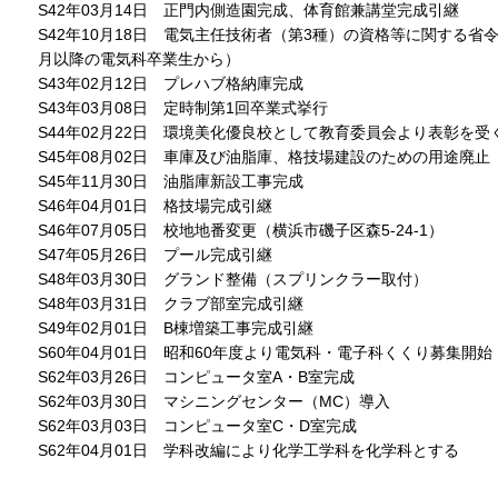
S42年03月14日 正門内側造園完成、体育館兼講堂完成引継
S42年10月18日 電気主任技術者（第3種）の資格等に関する省
月以降の電気科卒業生から）
S43年02月12日 プレハブ格納庫完成
S43年03月08日 定時制第1回卒業式挙行
S44年02月22日 環境美化優良校として教育委員会より表彰を受
S45年08月02日 車庫及び油脂庫、格技場建設のための用途廃止
S45年11月30日 油脂庫新設工事完成
S46年04月01日 格技場完成引継
S46年07月05日 校地地番変更（横浜市磯子区森5-24-1）
S47年05月26日 プール完成引継
S48年03月30日 グランド整備（スプリンクラー取付）
S48年03月31日 クラブ部室完成引継
S49年02月01日 B棟増築工事完成引継
S60年04月01日 昭和60年度より電気科・電子科くくり募集開始
S62年03月26日 コンピュータ室A・B室完成
S62年03月30日 マシニングセンター（MC）導入
S62年03月03日 コンピュータ室C・D室完成
S62年04月01日 学科改編により化学工学科を化学科とする