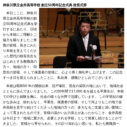
神奈川県立金井高等学校 創立50周年記念式典 校長式辞
本日ここに、神奈川
県立金井高等学校の創
立50周年記念式典を挙
行するにあたり、日頃
から本校にご理解とご
協力を賜りましたご来
賓の皆様、長きにわた
り本校を支えてくださ
った歴代の校長先生を
はじめとする教職員の
方々、地域の方々、同
窓生の皆様、そ して保護者の皆様に、心より厚く御礼申し上げます。この記念
すべき日を迎えられましたことに、私自身、感慨ひとしおでございます。
本校は昭和50 年の開校以来、旧戸塚区、現在の栄区の地において、地域社会
とともに歩んでまいりました。この50年間で17,000 名を超える卒業生が、本校
での学びと経験を胸に、社会の様々な分野で活躍しています。 この半世紀の確
かな歩みは、紛れもなく、卒業生、保護者の皆様、そして何よりもこの地で金
井高校を見守り続けてくださった地域の方々の、多大なるご支援と深い愛情に
よって育まれたものです。皆様の温かいお力添えがあったからこそ、金井高校
は今日まで「地域に愛され、必要とされる学校」として発展し続けることがで
きました。 皆様から寄せられた、その計り知れない思いを、私たち教職員一