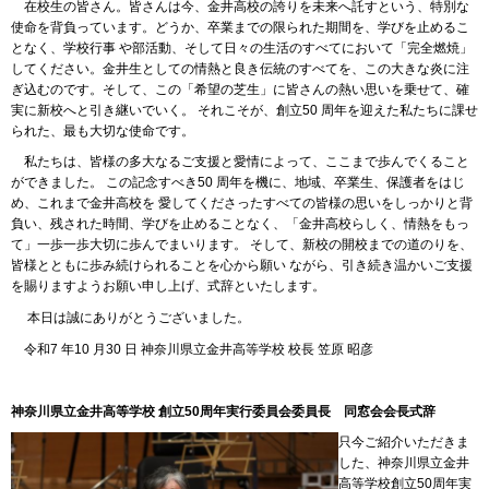
在校生の皆さん。皆さんは今、金井高校の誇りを未来へ託すという、特別な
使命を背負っています。どうか、卒業までの限られた期間を、学びを止めるこ
となく、学校行事 や部活動、そして日々の生活のすべてにおいて「完全燃焼」
してください。金井生としての情熱と良き伝統のすべてを、この大きな炎に注
ぎ込むのです。そして、この「希望の芝生」に皆さんの熱い思いを乗せて、確
実に新校へと引き継いでいく。 それこそが、創立50 周年を迎えた私たちに課せ
られた、最も大切な使命です。
私たちは、皆様の多大なるご支援と愛情によって、ここまで歩んでくること
ができました。 この記念すべき50 周年を機に、地域、卒業生、保護者をはじ
め、これまで金井高校を 愛してくださったすべての皆様の思いをしっかりと背
負い、残された時間、学びを止めることなく、「金井高校らしく、情熱をもっ
て」一歩一歩大切に歩んでまいります。 そして、新校の開校までの道のりを、
皆様とともに歩み続けられることを心から願い ながら、引き続き温かいご支援
を賜りますようお願い申し上げ、式辞といたします。
本日は誠にありがとうございました。
令和7 年10 月30 日 神奈川県立金井高等学校 校長 笠原 昭彦
神奈川県立金井高等学校 創立50周年実行委員会委員長 同窓会会長式辞
只今ご紹介いただきま
した、神奈川県立金井
高等学校創立50周年実