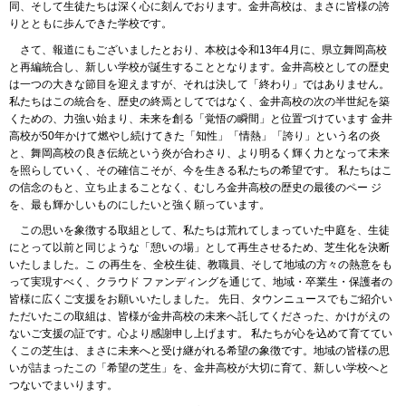
同、そして生徒たちは深く心に刻んでおります。金井高校は、まさに皆様の誇
りとともに歩んできた学校です。
さて、報道にもございましたとおり、本校は令和13年4月に、県立舞岡高校
と再編統合し、新しい学校が誕生することとなります。金井高校としての歴史
は一つの大きな節目を迎えますが、それは決して「終わり」ではありません。
私たちはこの統合を、歴史の終焉としてではなく、金井高校の次の半世紀を築
くための、力強い始まり、未来を創る「覚悟の瞬間」と位置づけています 金井
高校が50年かけて燃やし続けてきた「知性」「情熱」「誇り」という名の炎
と、舞岡高校の良き伝統という炎が合わさり、より明るく輝く力となって未来
を照らしていく、その確信こそが、今を生きる私たちの希望です。 私たちはこ
の信念のもと、立ち止まることなく、むしろ金井高校の歴史の最後のペー ジ
を、最も輝かしいものにしたいと強く願っています。
この思いを象徴する取組として、私たちは荒れてしまっていた中庭を、生徒
にとって以前と同じような「憩いの場」として再生させるため、芝生化を決断
いたしました。こ の再生を、全校生徒、教職員、そして地域の方々の熱意をも
って実現すべく、クラウド ファンディングを通じて、地域・卒業生・保護者の
皆様に広くご支援をお願いいたしました。 先日、タウンニュースでもご紹介い
ただいたこの取組は、皆様が金井高校の未来へ託してくださった、かけがえの
ないご支援の証です。心より感謝申し上げます。 私たちが心を込めて育ててい
くこの芝生は、まさに未来へと受け継がれる希望の象徴です。地域の皆様の思
いが詰まったこの「希望の芝生」を、金井高校が大切に育て、新しい学校へと
つないでまいります。