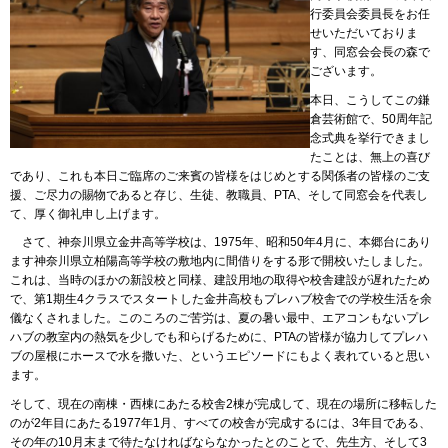
行委員会委員長をお任
せいただいておりま
す、同窓会会長の森で
ございます。
本日、こうしてこの鎌
倉芸術館で、50周年記
念式典を挙行できまし
たことは、無上の喜び
であり、これも本日ご臨席のご来賓の皆様をはじめとする関係者の皆様のご支
援、ご尽力の賜物であると存じ、生徒、教職員、PTA、そして同窓会を代表し
て、厚く御礼申し上げます。
さて、神奈川県立金井高等学校は、1975年、昭和50年4月に、本郷台にあり
ます神奈川県立柏陽高等学校の敷地内に間借りをする形で開校いたしました。
これは、当時のほかの新設校と同様、建設用地の取得や校舎建設が遅れたため
で、第1期生4クラスでスタートした金井高校もプレハブ校舎での学校生活を余
儀なくされました。このころのご苦労は、夏の暑い最中、エアコンもないプレ
ハブの教室内の熱気を少しでも和らげるために、PTAの皆様が協力してプレハ
ブの屋根にホースで水を撒いた、というエピソードにもよく表れていると思い
ます。
そして、現在の南棟・西棟にあたる校舎2棟が完成して、現在の場所に移転した
のが2年目にあたる1977年1月、すべての校舎が完成するには、3年目である、
その年の10月末まで待たなければならなかったとのことで、先生方、そして3