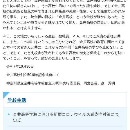
たとえ形としての「金井高校」が失われるとしても、金井高校で3年間を過ごし
た生徒の皆さんの中に、その高校生活の中で培った知識や経験、そして金井高
校の伝統ある校風の中で育まれた同級生や先輩・後輩、そして先生方との絆が
続く限り、また、統合後の新校に「金井高校」という学校が確かにあったこと
を示すシンボルや教育が引き継がれていく限り、金井高校の歴史が、伝統が失
われることはありません。
今日、この場にいらっしゃる生徒、教職員、PTA、そしてご来賓の皆様と共
に、また、この場にはいらっしゃらないけれど、金井高校の教育に関わってき
たすべての皆さんと共に、これからの5年間「金井高校の学びを止めない」こ
と、そして、たとえ校舎が失われても金井高校の歴史と伝統をこれからも紡い
でいくこと、を誓って、結びの言葉といたします。
令和7年10月30日
金井高校創立50周年記念式典にて
神奈川県立金井高等学校創立50周年実行委員長、同窓会長、森 秀明
学校生活
金井高等学校における新型コロナウイルス感染症対策につ
いて