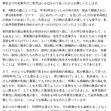
期生までの先輩方のご苦労はいかばかりであったかとお察しいたします。
私、4期生の森にとっては、中学3年生だったその年の9月、初めて開催された
「第1回金井祭」テーマ：「はじめのいーっぽ！」を見に行ったのが金井高校と
の初めての出会いでした。今思えば、その時の先輩方の楽しそうな様子が、私
に金井高校受検を決めさせたきっかけのひとつだったように思います。
初代校長の新山泰先生が作詞された校歌の一節に「わが学び舎を築きたて」と
もあるように、草創期の金井高校は、先生方も先輩方も「自分たちがこの金井
高校を作り上げていくのだ」という気概に満ちていました。それは単に生徒
が、真面目に勉学に取り組み、部活動に行事に積極的かつ真剣に取り組むとい
うだけではなく、先生方の、如何に生徒の将来に資する教育ができるか、先輩
方の、如何に自分たちが作り上げてきたものを後輩たちに伝えるか、という姿
勢に現れていました。本日、その草創期の先生方や先輩方を何方もお招きでき
たことは、50周年という節目にふさわしく、喜びとするところであります。
さて、そのような草創期で育まれた金井高校の校風は、私が教員として戻った
2000年代になっても変わることなく、受け継がれていました。私自身も、たく
さんの困難や失敗に遭遇してもそれに向き合い、何事にも積極的に取り組む生
徒たちや、生徒のことを大切に育てようという姿勢をもった同僚の教員の皆さ
んに囲まれて、とても充実した教員生活を送ることができました。金井高校の
卒業生に高校の教員が多く、今現在も4名もの卒業生が教員として金井高校に在
籍しているのも、このような校風によるものだと思っています。
あのコロナ禍を経て、50周年を迎えた今も、その校風が今も途絶えることなく