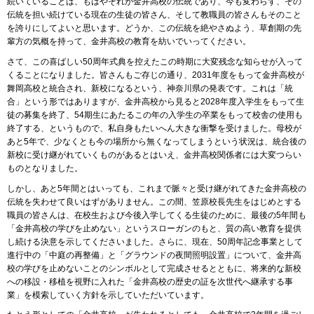
続いていることは、もはやそれが金井高校の伝統であり、今も変わらず、その
伝統を担い続けている現在の生徒の皆さん、そして教職員の皆さんもそのこと
を誇りにしてよいと思います。どうか、この伝統を絶やさぬよう、草創期の先
輩方の気概を持って、金井高校の教育を紡いでいってください。
さて、この喜ばしい50周年式典を控えたこの時期に大変残念な知らせが入って
くることになりました。皆さんもご存じの通り、2031年度をもって金井高校が
舞岡高校と統合され、新校になるという、神奈川県の発表です。これは「統
合」という形ではありますが、金井高校から見ると2028年度入学生をもって生
徒の募集を終了、54期生にあたるこの年の入学生の卒業をもって校舎の使用も
終了する、というもので、私自身もたいへん大きな衝撃を受けました。母校が
あと5年で、少なくとも今の場所から無くなってしまうという状況は、統合後の
新校に受け継がれていくものがあるとはいえ、金井高校関係者には大変つらい
ものとなりました。
しかし、あと5年間とはいっても、これまで脈々と受け継がれてきた金井高校の
伝統を失わせて良いはずがありません。この間、笠原校長先生をはじめとする
職員の皆さんは、在校生および今後入学してくる生徒のために、最後の5年間も
「金井高校の学びを止めない」というスローガンのもと、質の高い教育を提供
し続ける決意を示してくださいました。さらに、現在、50周年記念事業として
進行中の「中庭の再整備」と「グラウンドの夜間照明設置」について、金井高
校の学びを止めないことのシンボルとして完成させるとともに、将来的な新校
への移設・移植を視野に入れた「金井高校の歴史の証を次世代へ継承する事
業」を模索していく方針を示していただいています。