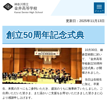
神奈川県立
金井高等学校
メニュー
Kanai Senior High School
更新日：2025年11月13日
創立50周年記念式典
10月30日、鎌
倉芸術館に於い
て、『金井高等
学校創立50周年
記念式典』が開
催されました。
当日は在校生
に加え、卒業
生、来賓の方々にもご参列いただき、盛況のうちに無事終了いたしました。ご
出席いただいた皆さま、また温かいご支援をお寄せいただきました皆さまに心
より感謝申し上げます。