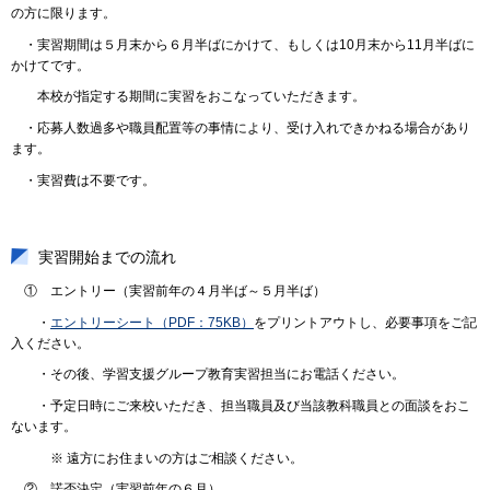
の方に限ります。
・実習期間は５月末から６月半ばにかけて、もしくは10月末から11月半ばに
かけてです。
本校が指定する期間に実習をおこなっていただきます。
・応募人数過多や職員配置等の事情により、受け入れできかねる場合があり
ます。
・実習費は不要です。
実習開始までの流れ
① エントリー（実習前年の４月半ば～５月半ば）
・
エントリーシート（PDF：75KB）
をプリントアウトし、必要事項をご記
入ください。
・その後、学習支援グループ教育実習担当にお電話ください。
・予定日時にご来校いただき、担当職員及び当該教科職員との面談をおこ
ないます。
※ 遠方にお住まいの方はご相談ください。
② 諾否決定（実習前年の６月）