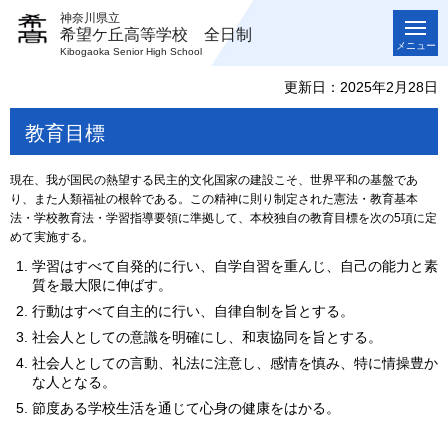
神奈川県立
希望ケ丘高等学校 全日制
メニュー
Kibogaoka Senior High School
更新日：2025年2月28日
教育目標
現在、我が国民の熱望する民主的文化国家の建設こそ、世界平和の基盤であ
り、また人類福祉の根幹である。この精神に則り制定された憲法・教育基本
法・学校教育法・学習指導要領に準拠して、本校独自の教育目標を次の5項に定
めて実施する。
学習はすべて自発的に行い、自学自習を重んじ、自己の能力と素
質を最大限に伸ばす。
行動はすべて自主的に行い、自律自制を旨とする。
社会人としての意識を明確にし、和衷協同を旨とする。
社会人としての言動、礼法に注意し、感情を慎み、特に情操豊か
な人となる。
節度ある学校生活を通じて心身の健康をはかる。