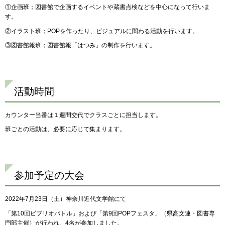
①企画班；図書館で企画するイベントや蔵書点検などを中心になって行いま
す。
②イラスト班；POPを作ったり、ビジュアルに関わる活動を行います。
③図書館報班；図書館報「はつみ」の制作を行います。
活動時間
カウンター当番は１週間交代でクラスごとに担当します。
班ごとの活動は、必要に応じて集まります。
参加予定の大会
2022年7月23日（土）神奈川近代文学館にて
「第10回ビブリオバトル」および「第9回POPフェスタ」（県高文連・図書専
門部主催）が行われ、4名が参加しました。