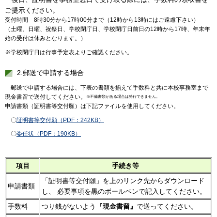
ご提示ください。
受付時間 8時30分から17時00分まで（12時から13時にはご遠慮下さい）
（土曜、日曜、祝祭日、学校閉庁日、学校閉庁日前日の12時から17時、年末年
始の受付は休みとなります。）
※学校閉庁日は行事予定表よりご確認ください。
2.郵送で申請する場合
郵送で申請する場合には、下表の書類を揃えて手数料と共に本校事務室まで
現金書留で送付してください。
※不備書類がある場合は発行できません。
申請書類（証明書等交付願）は下記ファイルを使用してください。
〇
証明書等交付願（PDF：242KB）
〇
委任状（PDF：190KB）
項目
手続き等
「証明書等交付願」を上のリンク先からダウンロード
申請書類
し、 必要事項を黒のボールペンで記入してください。
手数料
つり銭がないよう
『現金書留』
で送ってください。