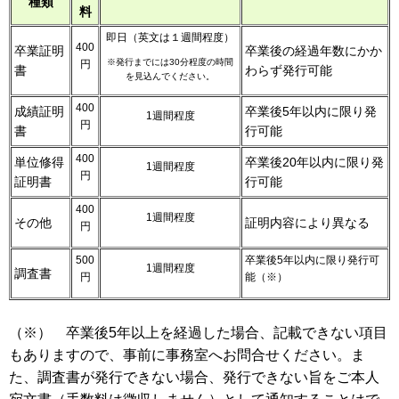
種類
料
即日（英文は１週間程度）
400
卒業証明
卒業後の経過年数にかか
※発行までには30分程度の時間
円
書
わらず発行可能
を見込んでください。
400
成績証明
卒業後5年以内に限り発
1週間程度
円
書
行可能
400
単位修得
卒業後20年以内に限り発
1週間程度
円
証明書
行可能
400
1週間程度
その他
証明内容により異なる
円
500
卒業後5年以内に限り発行可
1週間程度
調査書
円
能（※）
（※） 卒業後5年以上を経過した場合、記載できない項目
もありますので、事前に事務室へお問合せください。ま
た、調査書が発行できない場合、発行できない旨をご本人