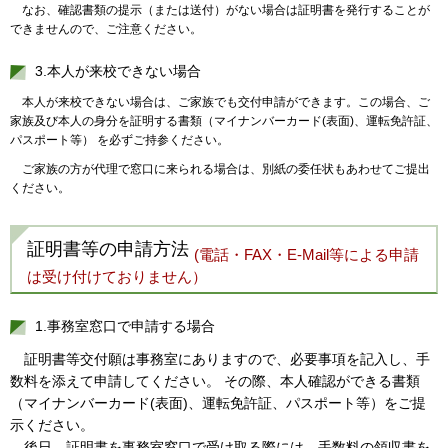
なお、確認書類の提示（または送付）がない場合は証明書を発行することが
できませんので、ご注意ください。
3.本人が来校できない場合
本人が来校できない場合は、ご家族でも交付申請ができます。この場合、ご
家族及び本人の身分を証明する書類（マイナンバーカード(表面)、運転免許証、
パスポート等） を必ずご持参ください。
ご家族の方が代理で窓口に来られる場合は、別紙の委任状もあわせてご提出
ください。
証明書等の申請方法
(電話・FAX・E-Mail等による申請
は受け付けておりません）
1.事務室窓口で申請する場合
証明書等交付願は事務室にありますので、必要事項を記入し、手
数料を添えて申請してください。 その際、本人確認ができる書類
（マイナンバーカード(表面)、運転免許証、パスポート等）をご提
示ください。
後日、証明書を事務室窓口で受け取る際には、手数料の領収書を