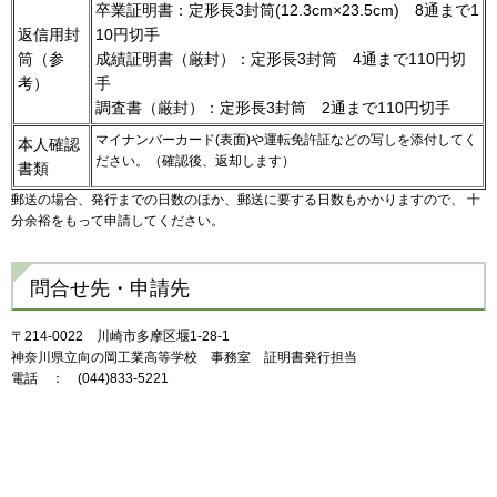
卒業証明書：定形長3封筒(12.3cm×23.5cm) 8通まで1
返信用封
10円切手
筒（参
成績証明書（厳封）：定形長3封筒 4通まで110円切
考）
手
調査書（厳封）：定形長3封筒 2通まで110円切手
マイナンバーカード(表面)や運転免許証などの写しを添付してく
本人確認
ださい。（確認後、返却します）
書類
郵送の場合、発行までの日数のほか、郵送に要する日数もかかりますので、 十
分余裕をもって申請してください。
問合せ先・申請先
〒214-0022 川崎市多摩区堰1-28-1
神奈川県立向の岡工業高等学校 事務室 証明書発行担当
電話 ： (044)833-5221