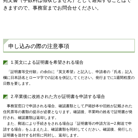
宛文書（手数料は徴収しません）として通知することはで
きますので、事務室までお問合せください。
申し込みの際の注意事項
1.英文による証明書を希望される場合
「証明書等交付願」の余白に『英文希望』と記入し、申請者の「氏名」記入
欄に日本語名とローマ字での記名を併記してください。発行までに1週間程度の
日数を要します。
2.卒業後に改姓された方が証明書を申請する場合
事務室窓口で申請される場合、確認書類として戸籍抄本や旧姓が記載された
住民票等の書類の提示が必要となります。確認後、卒業時の姓名で証明書が発
行され、確認書類は返却します。
また、郵送により手続きをされる場合は「証明書等の申請方法ー2.郵送で申
請する場合」をふまえた上、確認書類を同封してください。確認後、発行した
証明書を送付する封筒に同封し、返却します。