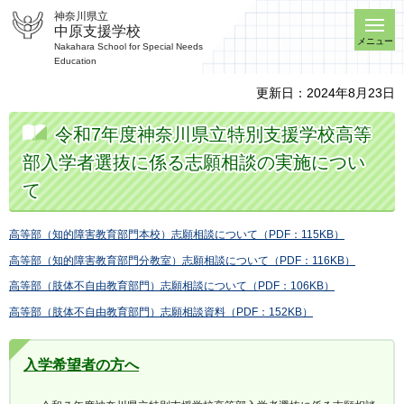
神奈川県立
中原支援学校
メニュー
Nakahara School for Special Needs
Education
更新日：2024年8月23日
令和7年度神奈川県立特別支援学校高等
部入学者選抜に係る志願相談の実施につい
て
高等部（知的障害教育部門本校）志願相談について（PDF：115KB）
高等部（知的障害教育部門分教室）志願相談について（PDF：116KB）
高等部（肢体不自由教育部門）志願相談について（PDF：106KB）
高等部（肢体不自由教育部門）志願相談資料（PDF：152KB）
入学希望者の方へ