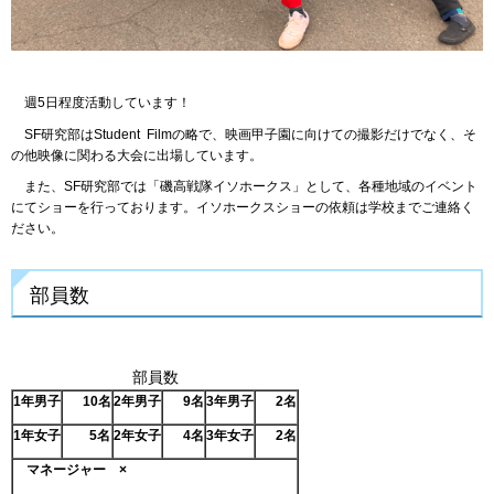
週5日程度活動しています！
SF研究部はStudent Filmの略で、映画甲子園に向けての撮影だけでなく、そ
の他映像に関わる大会に出場しています。
また、SF研究部では「磯高戦隊イソホークス」として、各種地域のイベント
にてショーを行っております。イソホークスショーの依頼は学校までご連絡く
ださい。
部員数
部員数
1
年男子
10名
2
年男子
9名
3
年男子
2名
1
年女子
5名
2
年女子
4名
3
年女子
2名
マネージャー ×