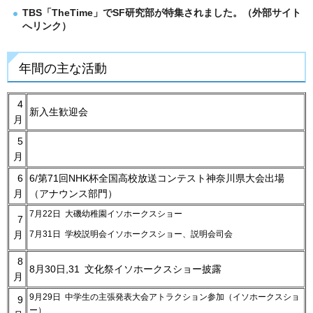
TBS「TheTime」でSF研究部が特集されました。（外部サイト
へリンク）
年間の主な活動
4
新入生歓迎会
月
5
月
6
6/第71回NHK杯全国高校放送コンテスト神奈川県大会出場
月
（アナウンス部門）
7月22日 大磯幼稚園イソホークスショー
7
7月31日 学校説明会イソホークスショー、説明会司会
月
8
8月30日,31 文化祭イソホークスショー披露
月
9月29日 中学生の主張発表大会アトラクション参加（イソホークスショ
9
ー）