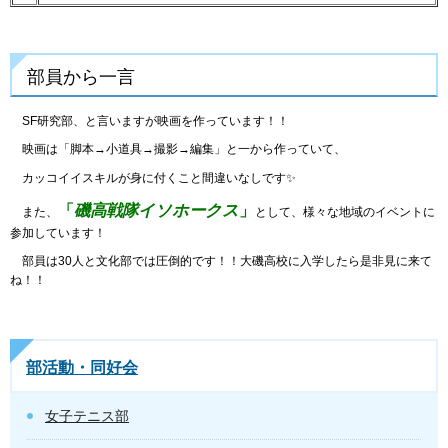
部員から一言
SF研究部、と言いますが映画を作っています！！
映画は「脚本→小道具→撮影→編集」と一から作っていて、
カッコイイスキルが身に付くこと間違いなしです✨
磯高戦隊イソホークス
「
」
また、
として、様々な地域のイベントに
参加しています！
部員は30人と文化部では圧倒的です！！大磯高校に入学したら是非見に来て
ね！！
部活動・同好会
女子テニス部