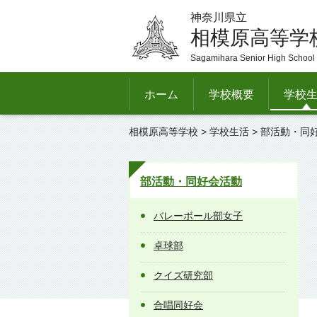
神奈川県立
相模原高等学
Sagamihara Senior High School
ホーム
学校概要
学校
相模原高等学校
>
学校生活
>
部活動・同
部活動・同好会活動
バレーボール部女子
卓球部
クイズ研究部
合唱同好会