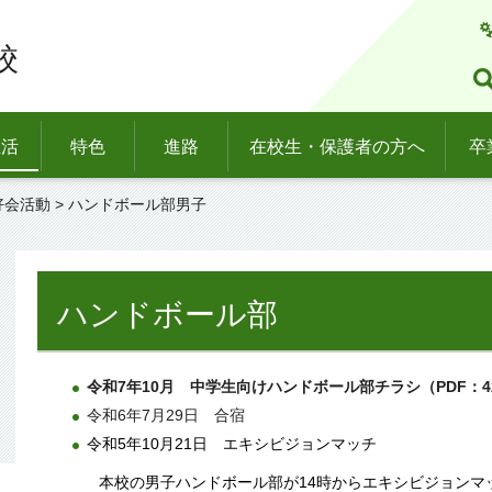
校
生活
特色
進路
在校生・保護者の方へ
卒
好会活動
> ハンドボール部男子
ハンドボール部
令和7年10月
中
学生向けハンドボール部チラシ（PDF：42
令和6年7月29日
合
宿
令和5年10月21日
エ
キシビジョンマッチ
本校の男子ハンドボール部が14時からエキシビジョンマ