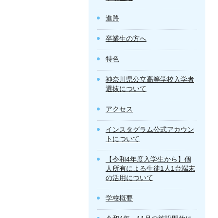
進路
卒業生の方へ
特色
神奈川県公立高等学校入学者
選抜について
アクセス
インスタグラム公式アカウン
トについて
【令和4年度入学生から】個
人所有による生徒1人1台端末
の活用について
学校概要