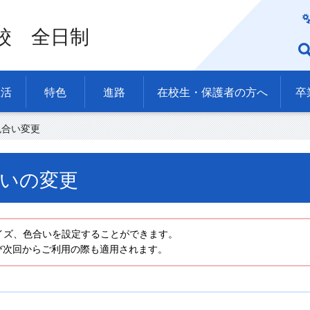
校 全日制
生活
特色
進路
在校生・保護者の方へ
卒
色合い変更
いの変更
イズ、色合いを設定することができます。
び次回からご利用の際も適用されます。