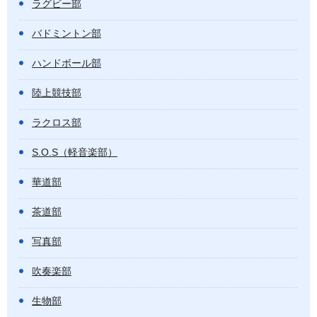
ラグビー部
バドミントン部
ハンドボール部
陸上競技部
ラクロス部
S.O.S（軽音楽部）
華道部
茶道部
写真部
吹奏楽部
生物部