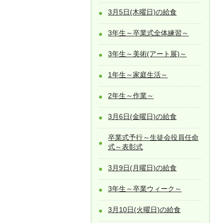
3月5日(木曜日)の給食
3年生～卒業式全体練習～
3年生～美術(アート展)～
1年生～家庭生活～
2年生～作業～
3月6日(金曜日)の給食
卒業式予行～生徒会役員任命
式～表彰式
3月9日(月曜日)の給食
3年生～卒業ウィーク～
3月10日(火曜日)の給食