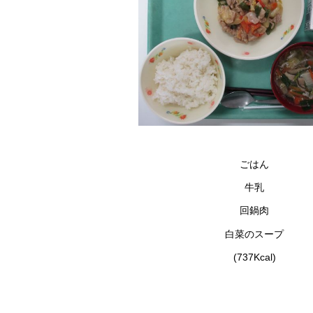
ごはん
牛乳
回鍋肉
白菜のスープ
(737Kcal)