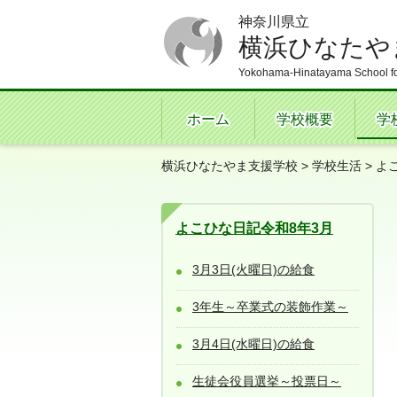
神奈川県立
横浜ひなたや
Yokohama-Hinatayama School fo
ホーム
学校概要
学
横浜ひなたやま支援学校
>
学校生活
>
よ
よこひな日記令和8年3月
3月3日(火曜日)の給食
3年生～卒業式の装飾作業～
3月4日(水曜日)の給食
生徒会役員選挙～投票日～