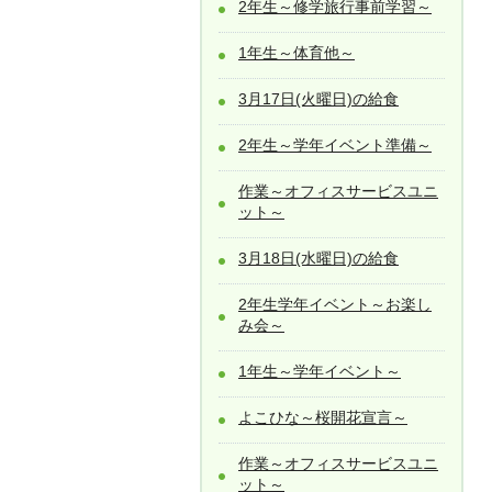
2年生～修学旅行事前学習～
1年生～体育他～
3月17日(火曜日)の給食
2年生～学年イベント準備～
作業～オフィスサービスユニ
ット～
3月18日(水曜日)の給食
2年生学年イベント～お楽し
み会～
1年生～学年イベント～
よこひな～桜開花宣言～
作業～オフィスサービスユニ
ット～