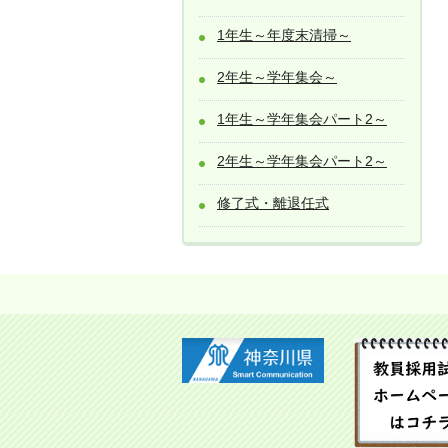
1年生～年度末清掃～
2年生～学年集会～
1年生～学年集会パート2～
2年生～学年集会パート2～
修了式・離退任式