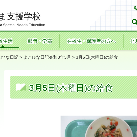
ま支援学校
r Special Needs Education
校生活
部門・学部
在校生・保護者の方へ
地
こひな日記
>
よこひな日記令和8年3月
> 3月5日(木曜日)の給食
3月5日(木曜日)の給食