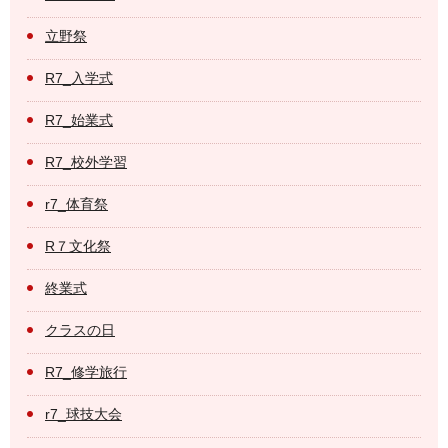
立野祭
R7_入学式
R7_始業式
R7_校外学習
r7_体育祭
R７文化祭
終業式
クラスの日
R7_修学旅行
r7_球技大会