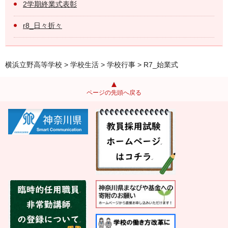
2学期終業式表彰
r8_日々折々
横浜立野高等学校
>
学校生活
>
学校行事
> R7_始業式
ページの先頭へ戻る