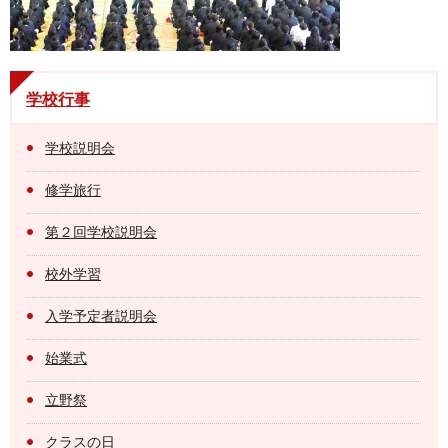
学校行事
学校説明会
修学旅行
第２回学校説明会
校外学習
入学予定者説明会
始業式
立野祭
クラスの日