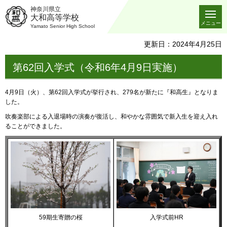
神奈川県立
大和高等学校
メニュー
Yamato Senior High School
更新日：2024年4月25日
第62回入学式（令和6年4月9日実施）
4月9日（火）、第62回入学式が挙行され、279名が新たに『和高生』となりま
した。
吹奏楽部による入退場時の演奏が復活し、和やかな雰囲気で新入生を迎え入れ
ることができました。
59期生寄贈の桜
入学式前HR