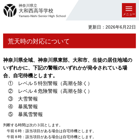
神奈川県立
大和西高等学校
メニュー
Yamato-Nishi Senior High School
更新日：2026年6月22日
荒天時の対応について
神奈川県全域、神奈川県東部、大和市、生徒の居住地域の
いずれかに、下記の警報のいずれかが発令されている場
合、自宅待機とします。
① レベル５特別警報（高潮を除く）
② レベル４危険警報（高潮を除く）
③ 大雪警報
④ 暴風警報
⑤ 暴風雪警報
判断する時間は次の３回とします。
午前６時：該当項目がある場合は自宅待機とします。
午前８時：該当項目がある場合は自宅待機とします。