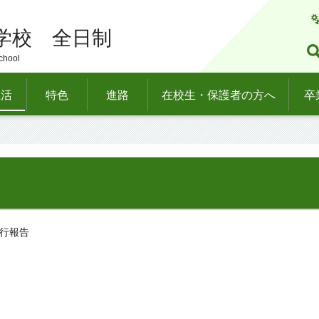
学校 全日制
chool
生活
特色
進路
在校生・保護者の方へ
卒
旅行報告