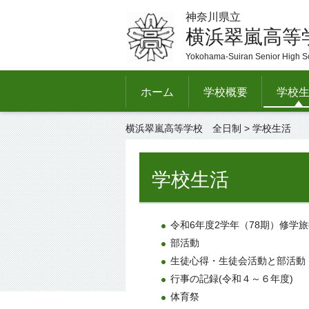
神奈川県立
横浜翠嵐高等
Yokohama-Suiran Senior High S
ホーム
学校概要
学校
横浜翠嵐高等学校 全日制
> 学校生活
学校生活
令和6年度2学年（78期）修学
部活動
生徒心得・生徒会活動と部活動
行事の記録(令和４～６年度)
体育祭