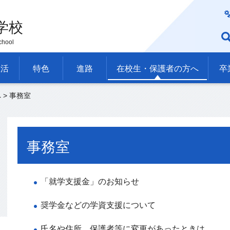
学校
chool
生活
特色
進路
在校生・保護者の方へ
卒
へ
> 事務室
事務室
「就学支援金」のお知らせ
奨学金などの学資支援について
氏名や住所、保護者等に変更があったときは