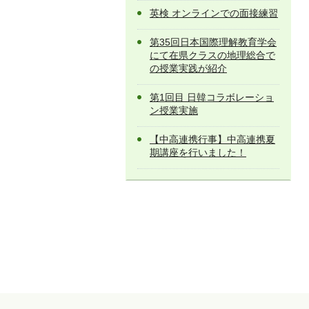
英検 オンラインでの面接練習
第35回日本国際理解教育学会
にて在県クラスの地理総合で
の授業実践が紹介
第1回目 日韓コラボレーショ
ン授業実施
【中高連携行事】中高連携夏
期講座を行いました！