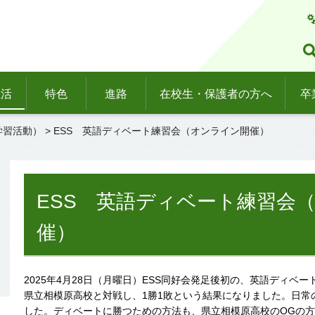
生活
特色
進路
在校生・保護者の方へ
卒
学習活動）
> ESS 英語ディベート練習会（オンライン開催）
ESS 英語ディベート練習会
催）
2025年4月28日（月曜日）ESS同好会発足後初の、英語ディベ
県立相模原高校と対戦し、1勝1敗という結果になりました。日常
した。ディベートに勝つための方法も、県立相模原高校のOGの