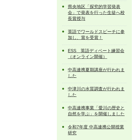
県央地区「探究的学習発表
会」で発表を行った生徒へ校
長賞授与
英語でワールドスピーチに参
加し、賞を受賞！
ESS 英語ディベート練習会
（オンライン開催）
中高連携夏期講座が行われま
した
中津川の水質調査が行われま
した
中高連携事業「愛川の歴史と
自然を学ぶ」を開催しました
令和7年度 中高連携公開授業
研究