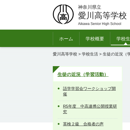
神奈川県立
愛川高等学校
Aikawa Senior High School
ホーム
学校概要
学校
愛川高等学校
>
学校生活
>
生徒の近況（
生徒の近況（学習活動）
語学学習会ワークショップ開
催
R5年度 中高連携公開授業研
究
英検２級 合格者の声