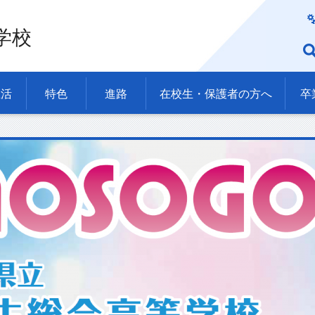
学校
生活
特色
進路
在校生・保護者の方へ
卒