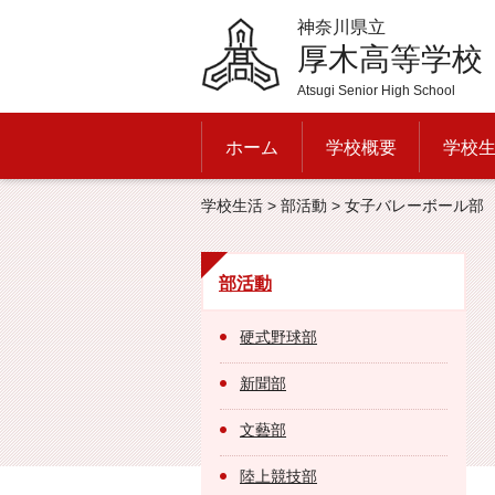
神奈川県立
厚木高等学校
Atsugi Senior High School
ホーム
学校概要
学校
学校生活
>
部活動
> 女子バレーボール部
部活動
硬式野球部
新聞部
文藝部
陸上競技部