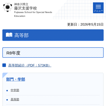
神奈川県立
藤沢支援学校
メニュー
Fujisawa School for Special Needs
Education
更新日：2026年5月15日
高等部
R8年度
高等部紹介（PDF：573KB）
部門・学部
中学部
高等部