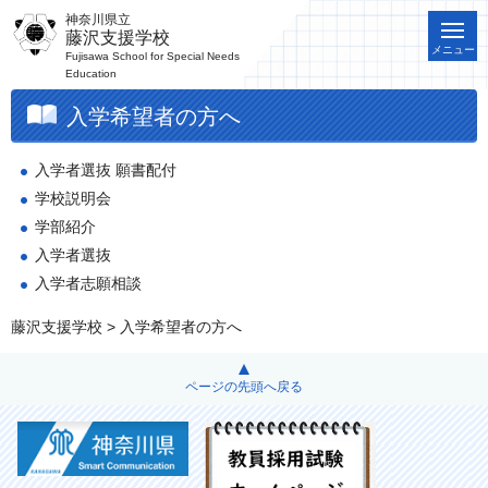
神奈川県立
藤沢支援学校
メニュー
Fujisawa School for Special Needs
Education
入学希望者の方へ
入学者選抜 願書配付
学校説明会
学部紹介
入学者選抜
入学者志願相談
藤沢支援学校
> 入学希望者の方へ
ページの先頭へ戻る