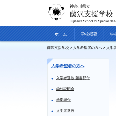
神奈川県立
藤沢支援学校
Fujisawa School for Special Nee
ホーム
学校概要
学
藤沢支援学校
>
入学希望者の方へ
> 入学
入学希望者の方へ
入学者選抜 願書配付
学校説明会
学部紹介
入学者選抜