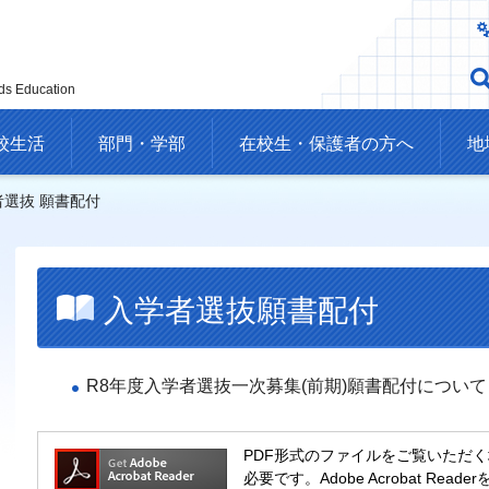
ds Education
校生活
部門・学部
在校生・保護者の方へ
地
者選抜 願書配付
入学者選抜願書配付
R8年度入学者選抜一次募集(前期)願書配付について（
PDF形式のファイルをご覧いただく場合には
必要です。Adobe Acrobat R