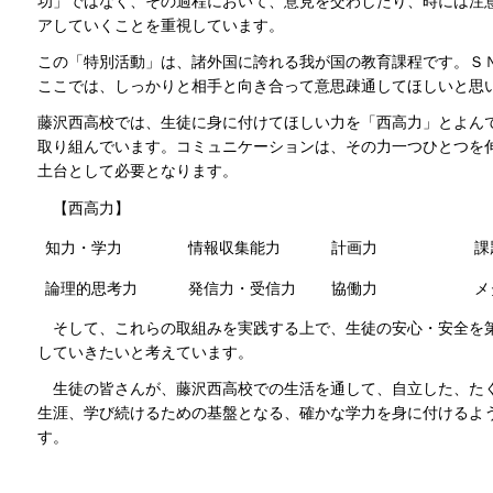
功」ではなく、その過程において、意見を交わしたり、時には注
アしていくことを重視しています。
この「特別活動」は、諸外国に誇れる我が国の教育課程です。Ｓ
ここでは、しっかりと相手と向き合って意思疎通してほしいと思
藤沢西高校では、生徒に身に付けてほしい力を「西高力」とよん
取り組んでいます。コミュニケーションは、その力一つひとつを
土台として必要となります。
【西高力】
知力・学力
情報収集能力
計画力
課
論理的思考力
発信力・受信力
協働力
メ
そして、これらの取組みを実践する上で、生徒の安心・安全を
していきたいと考えています。
生徒の皆さんが、藤沢西高校での生活を通して、自立した、た
生涯、学び続けるための基盤となる、確かな学力を身に付けるよ
す。
令和８年４月 校長