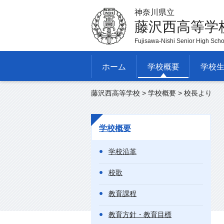
神奈川県立
藤沢西高等学
Fujisawa-Nishi Senior High Scho
ホーム
学校概要
学校
藤沢西高等学校
>
学校概要
> 校長より
学校概要
学校沿革
校歌
教育課程
教育方針・教育目標