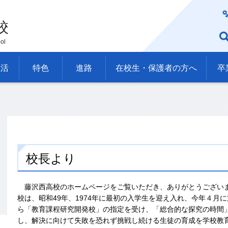
校
ol
生活
特色
進路
在校生・保護者の方へ
卒
校長より
藤沢西高校のホームページをご覧いただき、ありがとうござい
校は、昭和49年、1974年に最初の入学生を迎え入れ、今年４月
ら「教育課程研究開発校」の指定を受け、「総合的な探究の時間
し、解決に向けて失敗を恐れず挑戦し続ける生徒の育成を学校教