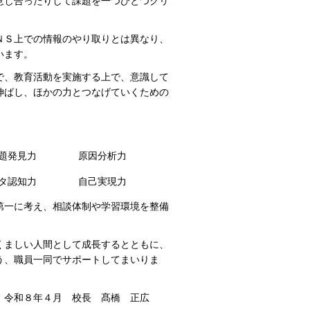
意し合ったりして課題を一つひとつクリ
ＮＳ上での情報のやり取りとは異なり、
います。
で、教育活動を実施する上で、意識して
伸ばし、ほかの力とつなげていくための
題発見力
原因分析力
タ認知力
自己実現力
第一に考え、相談体制や学習環境を整備
くましい人間として成長するとともに、
う、職員一同でサポートしてまいりま
 髙橋 正広