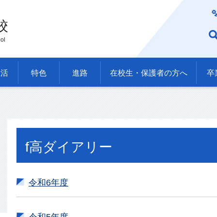
校
ol
生活
特色
進路
在校生・保護者の方へ
卒
f高ダイアリー
令和6年度
令和5年度