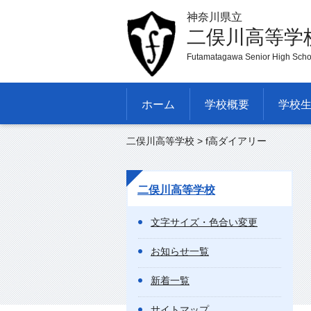
神奈川県立
二俣川高等学
Futamatagawa Senior High Scho
ホーム
学校概要
学校
二俣川高等学校
> f高ダイアリー
二俣川高等学校
文字サイズ・色合い変更
お知らせ一覧
新着一覧
サイトマップ