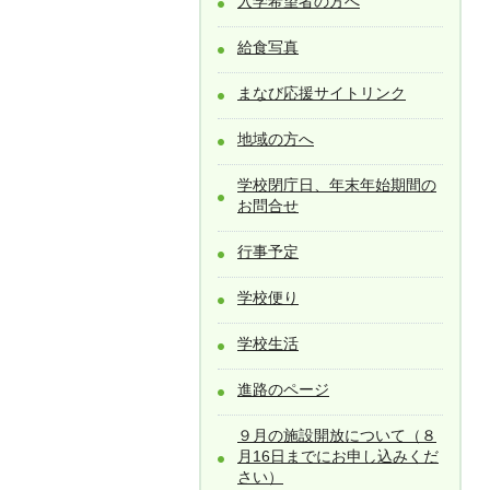
入学希望者の方へ
給食写真
まなび応援サイトリンク
地域の方へ
学校閉庁日、年末年始期間の
お問合せ
行事予定
学校便り
学校生活
進路のページ
９月の施設開放について（８
月16日までにお申し込みくだ
さい）