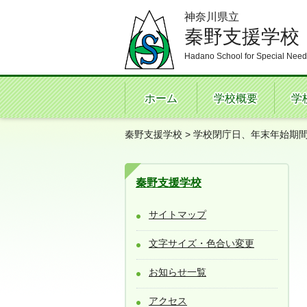
神奈川県立
秦野支援学校
Hadano School for Special Need
ホーム
学校概要
学
秦野支援学校
> 学校閉庁日、年末年始期
秦野支援学校
サイトマップ
文字サイズ・色合い変更
お知らせ一覧
アクセス