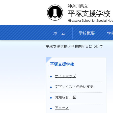
神奈川県立
平塚支援学校
Hiratsuka School for Special Ne
ホーム
学校概要
学
平塚支援学校
> 学校閉庁日について
平塚支援学校
サイトマップ
文字サイズ・色合い変更
お知らせ一覧
アクセス