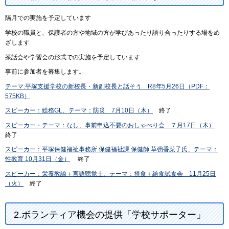
隔月での実施を予定しています
学校の職員と、保護者の方や地域の方が学びあったり語り合ったりする場をめ
ざします
茶話会や学習会の形式での実施を予定しています
事前に参加者を募集します。
テーマ:平塚支援学校の新校長・新副校長と話そう R8年5月26日（PDF：
575KB）
スピーカー：総務GL、テーマ：防災 7月10日（木）
終了
スピーカー・テーマ：なし、事前申込不要のおしゃべり会 ７月17日（木）
終了
スピーカー：平塚保健福祉事務所 保健福祉課 保健師 草彅香菜子氏、テーマ：
性教育 10月31日（金）
終了
スピーカー：栄養教諭＋言語聴覚士、テーマ：摂食＋給食試食会 11月25日
（火）
終了
2.ボランティア機会の提供「学校サポーター」