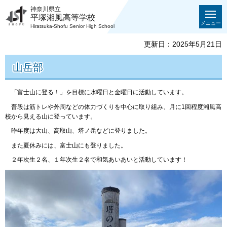
神奈川県立
平塚湘風高等学校
メニュー
Hiratsuka-Shofu Senior High School
更新日：2025年5月21日
山岳部
「富士山に登る！」を目標に水曜日と金曜日に活動しています。
普段は筋トレや外周などの体力づくりを中心に取り組み、月に1回程度湘風高
校から見える山に登っています。
昨年度は大山、高取山、塔ノ岳などに登りました。
また夏休みには、富士山にも登りました。
２年次生２名、１年次生２名で和気あいあいと活動しています！