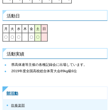
活動日
月
火
水
木
金
土
日
〇
〇
〇
〇
〇
活動実績
県高体連等主催の各種記録会に出場しています。
2019年度全国高校総合体育大会89kg級6位
部活動
吹奏楽部