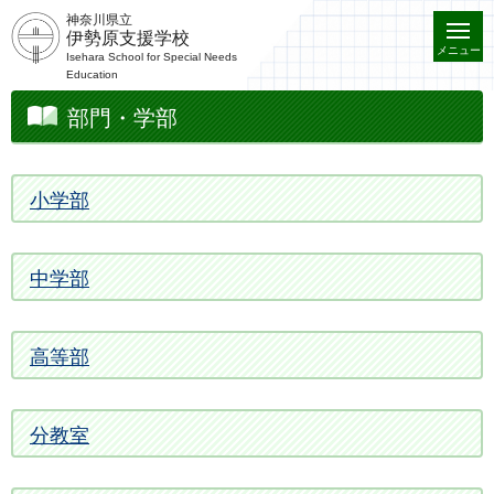
神奈川県立
伊勢原支援学校
メニュー
Isehara School for Special Needs
Education
部門・学部
小学部
中学部
高等部
分教室