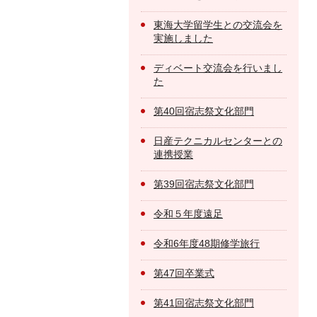
東海大学留学生との交流会を
実施しました
ディベート交流会を行いまし
た
第40回宿志祭文化部門
日産テクニカルセンターとの
連携授業
第39回宿志祭文化部門
令和５年度遠足
令和6年度48期修学旅行
第47回卒業式
第41回宿志祭文化部門