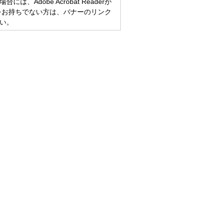
、Adobe Acrobat Readerが
eaderをお持ちでない方は、バナーのリンク
い。