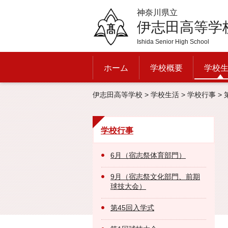
神奈川県立
伊志田高等学
Ishida Senior High School
ホーム
学校概要
学校
伊志田高等学校
>
学校生活
>
学校行事
>
学校行事
6月（宿志祭体育部門）
9月（宿志祭文化部門、前期
球技大会）
第45回入学式