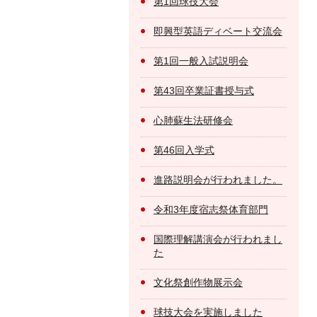
第1回球技大会
即興型英語ディベート交流会
第1回一般入試説明会
第43回卒業証書授与式
心肺蘇生法研修会
第46回入学式
進路説明会が行われました。
令和3年度宿志祭体育部門
国際理解講演会が行われまし
た
文化祭創作物展示会
球技大会を実施しました