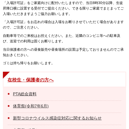
「入場許可証」をご家庭向けに配付いたしますので、当日8時30分以降、生徒
昇降口横に設置する受付でご提出ください。できる限りご家庭でまとまってご
入場いただきますようご協力お願いします。
「入場許可証」をお忘れの場合は入場をお断りさせていただく場合があります
ので、ご注意ください。
自動車等でのご来校はお控えください。また、近隣のコンビニ等への駐車及
び、送迎での利用は固くお断りします。
当日保護者の方への昼食販売や昼食場所の設置は予定しておりませんのでご承
知おきください。
ゴミは持ち帰りをお願いします。
在校生・保護者の方へ
PTA総会資料
体育祭(令和7年6月)
新型コロナウイルス感染症対応に関するお知らせ