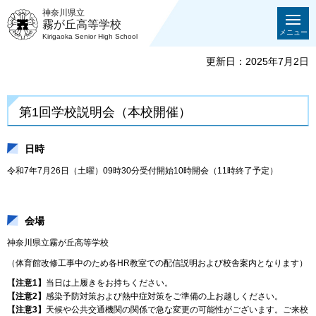
神奈川県立
霧が丘高等学校
メニュー
Kirigaoka Senior High School
更新日：2025年7月2日
第1回学校説明会（本校開催）
日時
令和7年7月26日（土曜）09時30分受付開始10時開会（11時終了予定）
会場
神奈川県立霧が丘高等学校
（体育館改修工事中のため各HR教室での配信説明および校舎案内となります）
【注意1】
当日は上履きをお持ちください。
【注意2】
感染予防対策および熱中症対策をご準備の上お越しください。
【注意3】
天候や公共交通機関の関係で急な変更の可能性がございます。ご来校