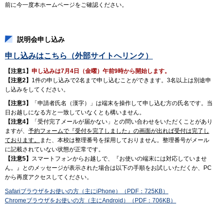
前に今一度本ホームページをご確認ください。
説明会申し込み
申し込みはこちら（外部サイトへリンク）
【注意1】
申し込みは
7月4日（金曜）午前9時から開始します。
【注意2】
1件の申し込みで2名まで申し込むことができます。3名以上は別途申
し込みをしてください。
【注意3】
「申請者氏名（漢字）」は端末を操作して申し込む方の氏名です。当
日お越しになる方と一致していなくとも構いません。
【注意4】
「受付完了メールが届かない」との問い合わせをいただくことがあり
ますが、
予約フォームで『受付を完了しました』の画面が出れば受付は完了し
ております。
また、本校は整理番号を採用しておりません。整理番号がメール
に記載されていない状態が正常です。
【注意5】
スマートフォンからお越しで、『お使いの端末には対応していませ
ん。』とのメッセージが表示された場合は以下の手順をお試しいただくか、PC
から再度アクセスしてください。
Safariブラウザをお使いの方（主にiPhone）（PDF：725KB）
Chromeブラウザをお使いの方（主にAndroid）（PDF：706KB）