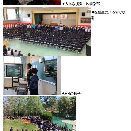
◀入退場演奏（吹奏楽部）
◀在校生による校歌披
露
◀HRの様子