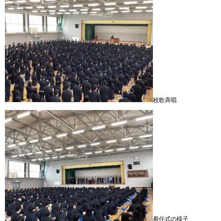
校歌斉唱
着任式の様子