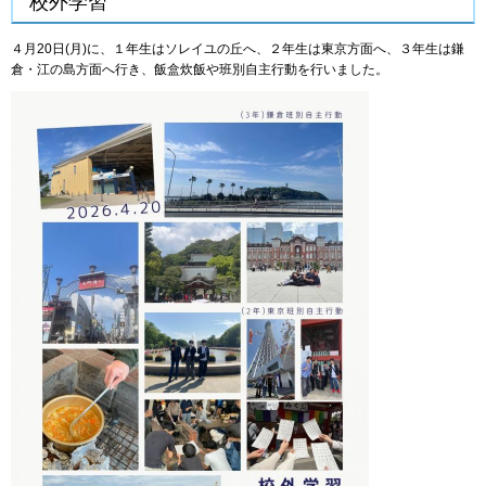
校外学習
４月20日(月)に、１年生はソレイユの丘へ、２年生は東京方面へ、３年生は鎌
倉・江の島方面へ行き、飯盒炊飯や班別自主行動を行いました。